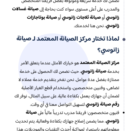
نضمن لك خدمة سريعة وموثوقة بفضل فريقنا المتخصص
صيانة غسالات
والمدرب على أعلى مستوى. سواء كنت بحاجة إلى
زانوسي
صيانة ثلاجات زانوسي
صيانة بوتاجازات
أو
أو
زانوسي
، نحن هنا لخدمتك.
صيانة
لماذا تختار مركز الصيانة المعتمد لـ
زانوسي
؟
مركز الصيانة المعتمد
هو خيارك الأمثل عندما يتعلق الأمر
صيانة زانوسي
بخدمة
، حيث نضمن لك الحصول على خدمة
ممتازة بفضل عدة عوامل. نحن نفخر بتقديم خدمة عملاء لا
تضاهى، وفنيين متخصصين، واستخدام قطع الغيار الأصلية
لضمان أن جهازك يعمل بكفاءة عالية. على سبيل المثال، نوفر لك
رقم صيانة زانوسي
لتسهيل التواصل معنا في أي وقت.
صيانة
فنيون متخصصون: فريقنا مدرب تدريباً عالياً على
زانوسي
، مما يضمن إصلاح جهازك بكفاءة وفعالية. يتم تحديث
معلوماتهم باستمرار لمواكبة أحدث التقنيات والموديلات. هذا