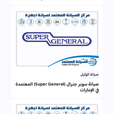
صيانة الوكيل
صيانة سوبر جنرال (Super General) المعتمدة
في الإمارات