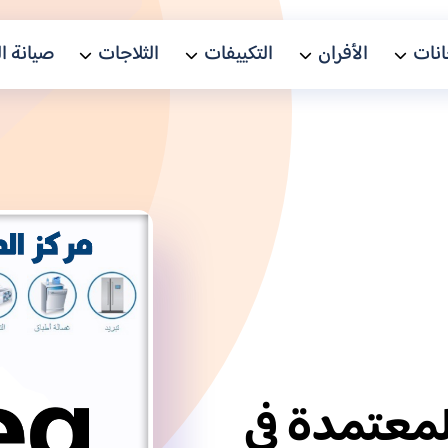
نات
الأفران
التكييفات
الثلاجات
صيانة ا
 سميج (Smeg) المعتمدة في