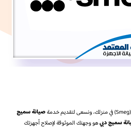
صيانة سميج
انة سميج دبي
هو وجهتك الموثوقة لإصلاح أجهزتك