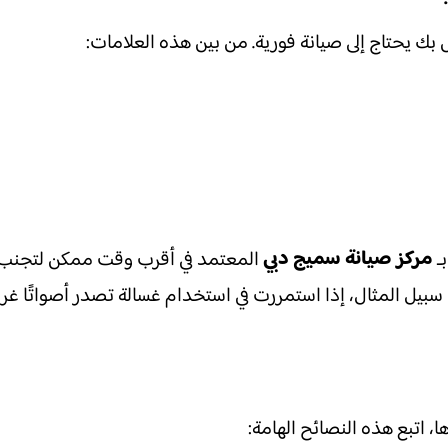
مركز صيانة سميج دبي
ـ
المعتمد في أقرب وقت ممكن لتجنب ت
 سبيل المثال، إذا استمررت في استخدام غسالة تصدر أصواتًا غري