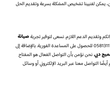
ان، يمكن لفنيينا تشخيص المشكلة بسرعة وتقديم الحل
صيانة
راتكم وتقديم الدعم اللازم. نسعى لتوفير تجربة
سلسة ومريحة، بدءًا من الاتصال الأولي وحتى الانتهاء من عملية الصيانة. يمكنك التواصل معنا عبر الهاتف 0581311715 للحصول على المساعدة الفورية. بالإضافة إلى
يج دبي
. نحن نؤمن بأن التواصل الفعال هو المفتاح
ًا التواصل معنا عبر البريد الإلكتروني أو وسائل