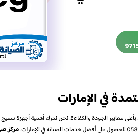
بأعلى معايير الجودة والكفاءة. نحن ندرك أهمية أجهزة سميج (Smeg) في منزلك، ونسعى لتقديم خدمة
مركز صي