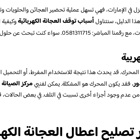
زل في الإمارات، فهي تسهل عملية تحضير العجائن والحلويات وتو
أسباب توقف العجانة الكهربائية
هذا الدليل، سنتناول
وكيفية ا
في الإمارات، مع رقمنا المباشر: 1311715
هربية
المحرك. قد يحدث هذا نتيجة للاستخدام المفرط، أو التحميل الزا
ور
مركز الصيانة 
، فقد يكون المحرك هو المشكلة. يمكن لفنيي
ن عدم وجود أجزاء أخرى تسببت في التلف. في بعض الحالات، قد
تصليح اعطال العجانة الكهر