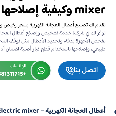
mixer وكيفية إصلاحها
نقدم لك تصليح أعطال العجانة الكهربية بسعر رخيص وخص
نوفر لك في شركتنا خدمة تشخيص وإصلاح أعطال العجان ا
بفحص الأجهزة بدقة، وتحديد الأعطال مثل توقف المح
طبيعي، وإصلاحها باستخدام قطع غيار أصلية لضمان أدا
الواتساب
اتصل بنا
+971581311715
أعطال العجانة الكهربية – Electric mixer وكيفية إصلاحها