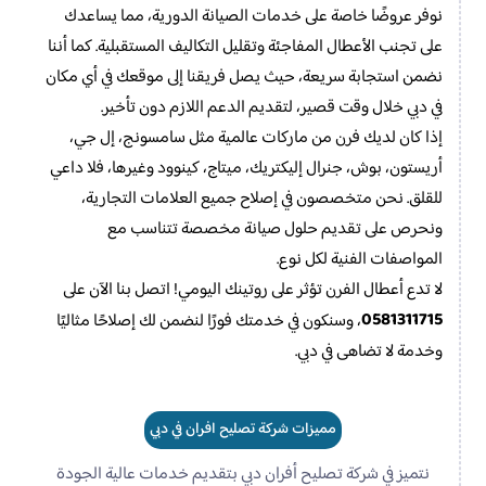
نوفر عروضًا خاصة على خدمات الصيانة الدورية، مما يساعدك
على تجنب الأعطال المفاجئة وتقليل التكاليف المستقبلية. كما أننا
نضمن استجابة سريعة، حيث يصل فريقنا إلى موقعك في أي مكان
في دبي خلال وقت قصير، لتقديم الدعم اللازم دون تأخير.
إذا كان لديك فرن من ماركات عالمية مثل سامسونج، إل جي،
أريستون، بوش، جنرال إليكتريك، ميتاج، كينوود وغيرها، فلا داعي
للقلق. نحن متخصصون في إصلاح جميع العلامات التجارية،
ونحرص على تقديم حلول صيانة مخصصة تتناسب مع
المواصفات الفنية لكل نوع.
لا تدع أعطال الفرن تؤثر على روتينك اليومي! اتصل بنا الآن على
0581311715
، وسنكون في خدمتك فورًا لنضمن لك إصلاحًا مثاليًا
وخدمة لا تضاهى في دبي.
مميزات شركة تصليح افران في دبي
نتميز في شركة تصليح أفران دبي بتقديم خدمات عالية الجودة