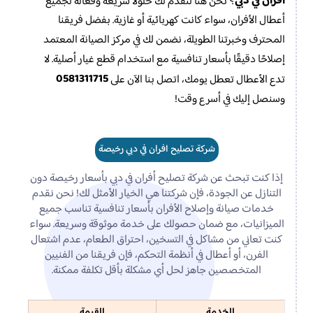
افران في دبي
؟ نحن هنا لنقدم لك حلولًا سريعة وفعالة لجميع
أعطال الأفران، سواء كانت كهربائية أو غازية. بفضل فريقنا
المحترف وخبرتنا الطويلة، نضمن لك في مركز الصيانة المعتمد
إصلاحًا دقيقًا بأسعار تنافسية مع استخدام قطع غيار أصلية. لا
0581311715
تدع الأعطال تعطل يومك، اتصل بنا الآن على
وسنصل إليك في أسرع وقت!
شركة تصليح افران في دبي رخيصة
إذا كنت تبحث عن شركة تصليح أفران في دبي بأسعار رخيصة دون
التنازل عن الجودة، فإن شركتنا هي الخيار الأمثل لك! نحن نقدم
خدمات صيانة وإصلاح الأفران بأسعار تنافسية تناسب جميع
الميزانيات، مع ضمان حصولك على خدمة موثوقة وسريعة. سواء
كنت تعاني من مشاكل في التسخين، احتراق الطعام، عدم اشتعال
الفرن، أو أعطال في أنظمة التحكم، فإن فريقنا من الفنيين
المتخصصين جاهز لحل أي مشكلة بأقل تكلفة ممكنة.
الخدمة
القيمة