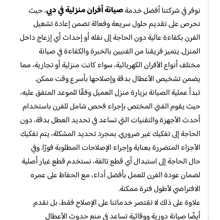
صيانة أفران منزلية في دبي
نوفر في شركتنا أفضل خدمة
، حيث
نحرص على تقديم حلول سريعة وفعالة تضمن إعادة تشغيل
الفرن بكفاءة عالية دون الحاجة إلى نقله أو إحداث أي إزعاج داخل
المنزل. يتميز فريقنا من الفنيين بالخبرة والكفاءة في صيانة
مختلف أنواع الأفران الكهربائية، سواء كانت منزلية أو تجارية، مما
يضمن تشخيص الأعطال بدقة وإصلاحها بأسرع وقت ممكن.
تبدأ عملية الصيانة بزيارة منزل العميل وفقًا للموعد المتفق عليه،
حيث يقوم الفني المختص بإجراء فحص شامل للفرن باستخدام
أحدث الأجهزة والتقنيات التي تساعد في تحديد العطل بدقة، دون
الحاجة إلى تفكيك غير ضروري. بمجرد تحديد المشكلة، يتم تفكيك
الأجزاء المتضررة بعناية وإجراء الإصلاحات المطلوبة فورًا. وفي
حال الحاجة إلى استبدال أي قطع تالفة، نستخدم قطع غيار أصلية
لضمان عودة الفرن للعمل بأفضل أداء، مع الحفاظ على عمره
الافتراضي لأطول فترة ممكنة.
علاوة على ذلك لا تقتصر خدماتنا على الإصلاح فقط، بل نقدم
أيضًا صيانة دورية ووقائية تساعد في منع حدوث الأعطال