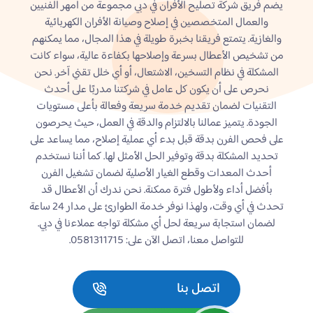
يضم فريق شركة تصليح الأفران في دبي مجموعة من أمهر الفنيين
والعمال المتخصصين في إصلاح وصيانة الأفران الكهربائية
والغازية. يتمتع فريقنا بخبرة طويلة في هذا المجال، مما يمكنهم
من تشخيص الأعطال بسرعة وإصلاحها بكفاءة عالية، سواء كانت
المشكلة في نظام التسخين، الاشتعال، أو أي خلل تقني آخر. نحن
نحرص على أن يكون كل عامل في شركتنا مدربًا على أحدث
التقنيات لضمان تقديم خدمة سريعة وفعالة بأعلى مستويات
الجودة. يتميز عمالنا بالالتزام والدقة في العمل، حيث يحرصون
على فحص الفرن بدقة قبل بدء أي عملية إصلاح، مما يساعد على
تحديد المشكلة بدقة وتوفير الحل الأمثل لها. كما أننا نستخدم
أحدث المعدات وقطع الغيار الأصلية لضمان تشغيل الفرن
بأفضل أداء ولأطول فترة ممكنة. نحن ندرك أن الأعطال قد
تحدث في أي وقت، ولهذا نوفر خدمة الطوارئ على مدار 24 ساعة
لضمان استجابة سريعة لحل أي مشكلة تواجه عملاءنا في دبي.
للتواصل معنا، اتصل الآن على: 0581311715.
اتصل بنا