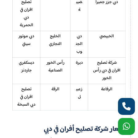
دبي جزر جميرا
ضيب
تصليح
ة
افران في
دبي
الحمرية
الخبيصي
دبي
الخليج
دبي موتور
الجن
التجاري
سيتي
وب
شركة تصليح
ديرة
رأس الخور
ديسكفري
افران في دبي رأس
الصناعية
جاردنز
الخور
الرفاعة
زعبي
الرقة
تصليح
ل
افران في
دبي السبخة
أسعار شركة تصليح أفران في دبي