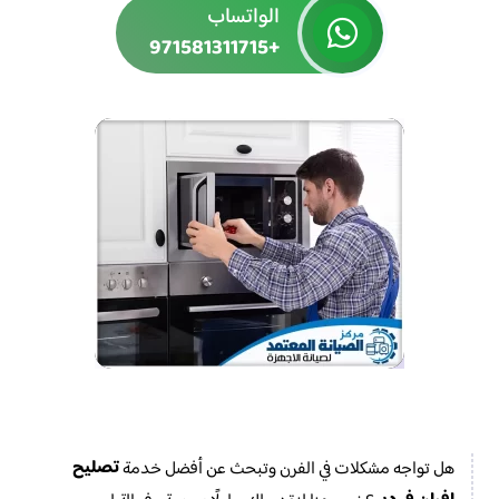
الواتساب
+971581311715
تصليح
هل تواجه مشكلات في الفرن وتبحث عن أفضل خدمة