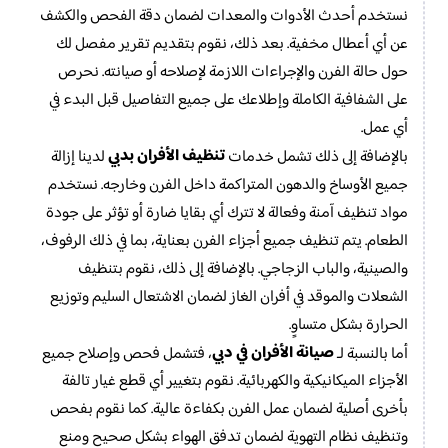
نستخدم أحدث الأدوات والمعدات لضمان دقة الفحص والكشف
عن أي أعطال مخفية. بعد ذلك، نقوم بتقديم تقرير مفصل لك
حول حالة الفرن والإجراءات اللازمة لإصلاحه أو صيانته. نحرص
على الشفافية الكاملة وإطلاعك على جميع التفاصيل قبل البدء في
أي عمل.
تنظيف الأفران بدبي
بالإضافة إلى ذلك تشمل خدمات
لدينا إزالة
جميع الأوساخ والدهون المتراكمة داخل الفرن وخارجه. نستخدم
مواد تنظيف آمنة وفعالة لا تترك أي بقايا ضارة أو تؤثر على جودة
الطعام. يتم تنظيف جميع أجزاء الفرن بعناية، بما في ذلك الرفوف،
والصينية، والباب الزجاجي. بالإضافة إلى ذلك، نقوم بتنظيف
الشعلات والموقد في أفران الغاز لضمان الاشتعال السليم وتوزيع
الحرارة بشكل متساوٍ.
صيانة الأفران في دبي
أما بالنسبة لـ
، فتشمل فحص وإصلاح جميع
الأجزاء الميكانيكية والكهربائية. نقوم بتغيير أي قطع غيار تالفة
بأخرى أصلية لضمان عمل الفرن بكفاءة عالية. كما نقوم بفحص
وتنظيف نظام التهوية لضمان تدفق الهواء بشكل صحيح ومنع