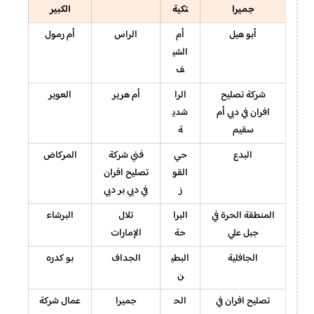
جميرا
تكية
الكبير
أبو هيل
أم
الراس
أم رمول
الشي
ف
شركة تصليح
الرا
أم هرير
العوير
افران في دبي أم
شدي
سقيم
ة
البدع
حي
فني شركة
المركاض
القو
تصليح افران
ز
في دبي بر دبي
المنطقة الحرة في
البرا
تلال
البرشاء
جبل علي
حة
الإمارات
الجافلية
البطي
الجداف
بو كدره
ن
تصليح افران في
الح
جميرا
عمال شركة