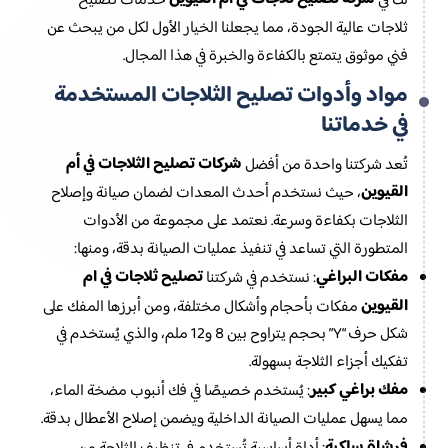
لك في
خدمات تصليح
ثلاجات عالية الجودة، مما يجعلنا الخيار الأول لكل من يبحث عن
فني موثوق يتمتع بالكفاءة والخبرة في هذا المجال.
مواد وأدوات تصليح الثلاجات المستخدمة
في خدماتنا
شركات تصليح الثلاجات في أم
تُعد شركتنا واحدة من أفضل
القيوين
، حيث نستخدم أحدث المعدات لضمان صيانة وإصلاح
الثلاجات بكفاءة وسرعة. نعتمد على مجموعة من الأدوات
المتطورة التي تساعد في تنفيذ عمليات الصيانة بدقة، ومنها:
مفكات البراغي
تصليح ثلاجات في ام
: نستخدم في شركتنا
القيوين
مفكات بأحجام وأشكال مختلفة، ومن أبرزها المفك على
شكل حرف “Y” بحجم يتراوح بين 8 و12 ملم، والذي يُستخدم في
تفكيك أجزاء الثلاجة بسهولة.
مفك براغي كبير
: يُستخدم خصيصًا في فك أنبوب مضخة الماء،
مما يسهل عمليات الصيانة الداخلية ويضمن إصلاح الأعطال بدقة.
فرشاة سلكية