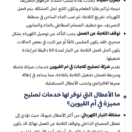
تسرب المياه
: يحدث عادةً بسبب انسداد خرطوم التصريف
نتيجة تراكم بقايا الطعام وتكوّن الثلج. لحل المشكلة، يتم فصل
الكهرباء، تفريغ الثلاجة، ثم صب الماء الساخن في منطقة
التصريف، مع تنظيف الصمام المطاطي بالماء والصابون.
توقف الثلاجة عن العمل
: يجب التأكد من توصيل الكهرباء بشكل
صحيح، فقد يكون المقبس تالفًا أو غير ثابت. في بعض الحالات،
يكون الحل فصل الثلاجة عن التيار لمدة 60 دقيقة ثم إعادة
تشغيلها.
شركة تصليح ثلاجات في ام القيوين
تقدم
خدمات صيانة شاملة
وسريعة لضمان تشغيل الثلاجة بكفاءة، مما يساعد في إطالة
عمرها الافتراضي وتجنب الأعطال المستقبلية.
ما الأعطال التي نوفر لها خدمات تصليح
مميزة في أم القيوين؟
مشكلة التيار الكهربائي
: من أكثر الأعطال شيوعًا، حيث تؤدي إلى
تعطل المصباح الداخلي وتوقف الثلاجة عن العمل نهائيًا. قد يكون