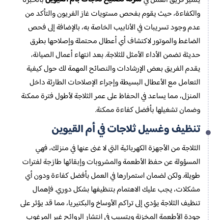
يتميز فريق العمل في
بالخبرة
والكفاءة، حيث يقوم بفحص مستويات غاز الفريون والتأكد من
عدم وجود تسريبات في الأنابيب الخاصة به، بالإضافة إلى فحص
الضاغط والموتور لاكتشاف أي أعطال محتملة وإصلاحها بطرق
حديثة تضمن الأداء الأمثل للثلاجة. بعد انتهاء أعمال الصيانة،
يقدم الفريق بعض الإرشادات والنصائح المهمة لك حول كيفية
التعامل مع الأعطال البسيطة وإجراء الإصلاحات الطارئة داخل
المنزل، مما يساعد في الحفاظ على عمر الثلاجة لأطول فترة ممكنة
وضمان تشغيلها بأفضل كفاءة ممكنة.
تنظيف وغسيل ثلاجات في أم القيوين
الثلاجة من الأجهزة الكهربائية التي لا غنى عنها في منزلك، فهي
المسؤولة عن حفظ الأطعمة والمشروبات وإبقائها طازجة لفترات
طويلة. ولكن لضمان استمرارها في العمل بأفضل كفاءة ودون أي
مشكلات، يجب عليك الاهتمام بتنظيفها بشكل دوري. فإهمال
تنظيف الثلاجة يؤدي إلى تراكم الأوساخ والبكتيريا، مما قد يؤثر على
جودة الأطعمة المخزنة ويتسبب في انتشار الروائح غير المرغوب