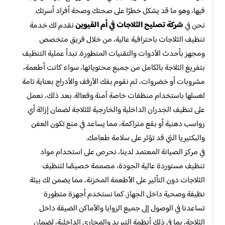
فيها، وهو ما قد يشكل خطرًا على صحتك وصحة أفراد أسرتك.
شركة تصليح الثلاجات في أم القيوين
نحن في
نقدم لك خدمة
تنظيف الثلاجات باحترافية عالية، من خلال فريق متخصص
ومجهز بأحدث الأدوات والتقنيات المتطورة. نبدأ عملية التنظيف
بتفريغ الثلاجة بالكامل من جميع محتوياتها، سواء كانت أطعمة،
مشروبات أو خضروات، ثم نقوم بفك الأرفف والأدراج بعناية تامة
لغسلها باستخدام منظفات خاصة آمنة وفعالة. بعد ذلك، نعمل
على تنظيف الجدران الداخلية والخارجية للثلاجة لضمان إزالة أي
رواسب دهنية أو بقع متراكمة، مما يساعد في منع تكون العفن
والبكتيريا التي قد تؤثر على سلامة طعامك.
في مركز الصيانة المعتمد لدينا، نحرص على استخدام مواد
تنظيف مستوردة عالية الجودة، مصممة خصيصًا لتنظيف
الثلاجات دون التأثير على الأطعمة المخزنة، مما يضمن لك بيئة
نظيفة وصحية داخل الجهاز. كما نستخدم أجهزة متطورة
تساعدنا في الوصول إلى جميع الزوايا والأماكن الضيقة داخل
الثلاجة، بما في ذلك أنظمة التبريد والمجاري الداخلية، لضمان