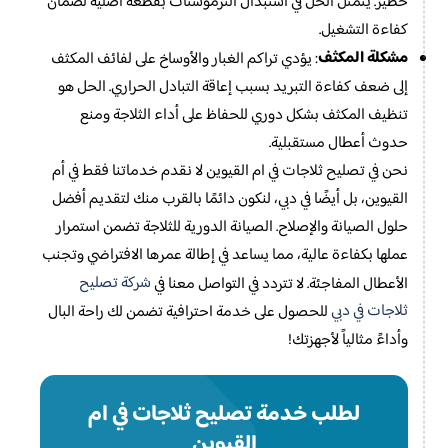
خطير. يتمثل الحل في استبدال الثرموستات بقطعة أصلية لضمان
كفاءة التشغيل.
مشكلة المكثف
: يؤدي تراكم الغبار والأوساخ على لفائف المكثف
إلى ضعف كفاءة التبريد بسبب إعاقة التبادل الحراري. الحل هو
تنظيف المكثف بشكل دوري للحفاظ على أداء الثلاجة ومنع
حدوث أعطال مستقبلية.
نحن في تصليح ثلاجات في ام القيوين لا نقدم خدماتنا فقط في أم
القيوين، بل أيضًا في دبي، لنكون دائمًا بالقرب منك لتقديم أفضل
حلول الصيانة والإصلاح. الصيانة الدورية للثلاجة تضمن استمرار
عملها بكفاءة عالية، مما يساعد في إطالة عمرها الافتراضي وتجنب
شركة تصليح
الأعطال المفاجئة. لا تتردد في التواصل معنا في
ثلاجات في دبي
للحصول على خدمة احترافية تضمن لك راحة البال
وأداءً مثالياً لأجهزتك!
لطلب خدمة تصليح ثلاجات في ام
القيوين