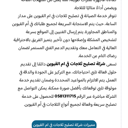
كفاءة الأجهزة لفترات طويلة، مما يقلل من استهلاك الطاقة
ويضمن أداءً مثاليًا للثلاجة.
تتوفر خدمة الصيانة في تصليح ثلاجات في ام القيوين على مدار
الساعة، حيث يتم الاستجابة السريعة لجميع طلباتك في أم القيوين
والمناطق المجاورة. يتم إرسال الفنيين إلى الموقع بسرعة
لتشخيص المشكلة وإصلاحها دون تأخير. يتميز الفريق بالاحترافية
العالية في التعامل معك وتقديم الدعم الفني المستمر لضمان
رضاك التام عن الخدمة.
شركة تصليح ثلاجات في ام القيوين
تسعى
دائمًا إلى تقديم
حلول فعالة تلبي احتياجاتك، مع التركيز على الجودة والدقة في
العمل. يتم الالتزام بالمواعيد المحددة وضمان تقديم خدمة
موثوقة تلبي توقعاتك بأفضل صورة ممكنة. يمكن التواصل مع
0581311715
الشركة مباشرة عبر الرقم
للحصول على خدمة
تصليح سريعة وفعالة لجميع أنواع الثلاجات في أم القيوين.
مميزات شركة تصليح ثلاجات في ام القيوين