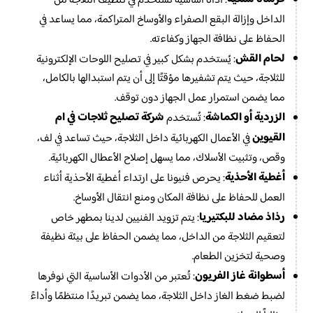
: أداة أساسية تُستخدم في تنظيف الثلاجة من
الداخل وإزالة البقع الصفراء والأوساخ المتراكمة، مما يساعد في
الحفاظ على نظافة الجهاز وكفاءته.
لحام القش
: يُستخدم بشكل كبير في تصليح اللوحات الإلكترونية
للثلاجة، حيث يتم تشفيرها مؤقتًا إلى أن يتم استبدالها بالكامل،
مما يضمن استمرار عمل الجهاز دون توقف.
الزردية أو الكماشة
شركة تصليح ثلاجات في ام
: تُستخدم
القيوين
في الأعمال الكهربائية داخل الثلاجة، حيث تساعد في لف،
وقص، وتثبيت الأسلاك، مما يسهل إصلاح الأعطال الكهربائية.
أغطية الأحذية
: يحرص فنيونا على ارتداء أغطية الأحذية أثناء
العمل للحفاظ على نظافة المكان ومنع انتقال الأوساخ.
رذاذ مضاد للبكتيريا
: يتم تزويد الفنيين لدينا بمطهر خاص
لتعقيم الثلاجة من الداخل، مما يضمن الحفاظ على بيئة نظيفة
وصحية لتخزين الطعام.
أسطوانة غاز الفريون
: تُعتبر من الأدوات الأساسية التي نوفرها
لضبط ضغط الغاز داخل الثلاجة، مما يضمن تبريدًا منتظمًا وأداءً