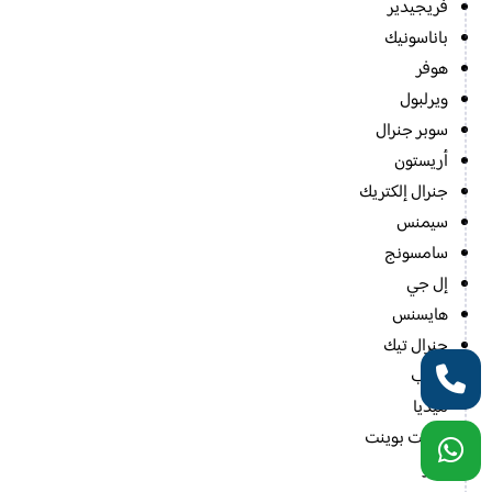
فريجيدير
باناسونيك
هوفر
ويرلبول
سوبر جنرال
أريستون
جنرال إلكتريك
سيمنس
سامسونج
إل جي
هايسنس
جنرال تيك
شارب
ميديا
ويست بوينت
دايو