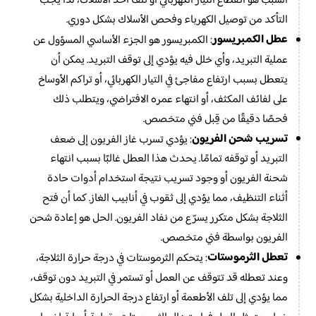
السبب هو انقطاع التيار الكهربائي أو تلف أحد الأسلاك، لذا يجب
التأكد من توصيل الكهرباء وفحص الأسلاك بشكل دوري.
عطل الكمبريسور
: الكمبريسور هو الجزء الأساسي المسؤول عن
عملية التبريد، وأي خلل فيه يؤدي إلى توقف التبريد. يمكن أن
يتعطل بسبب ارتفاع مفاجئ في التيار الكهربائي، أو تراكم الأوساخ
على لفائف المكثف، أو انتهاء عمره الافتراضي، ويتطلب ذلك
فحصًا دقيقًا من قِبل فني متخصص.
تسريب شحن الفريون
: يؤدي تسرب غاز الفريون إلى ضعف
التبريد أو توقفه تمامًا. يحدث هذا العطل غالبًا بسبب انتهاء
شحنة الفريون أو وجود تسريب نتيجة استخدام أدوات حادة
أثناء التنظيف، مما يؤدي إلى ثقوب في أنابيب الغاز. كما أن فتح
الثلاجة بشكل متكرر يسرّع من نفاد الفريون. الحل هو إعادة شحن
الفريون بواسطة فني متخصص.
تعطل الثرموستات
: يتحكم الثرموستات في درجة حرارة الثلاجة،
وعند تعطله قد تتوقف عن العمل أو تستمر في التبريد دون توقف،
مما يؤدي إلى تلف الأطعمة أو ارتفاع درجة الحرارة الداخلية بشكل