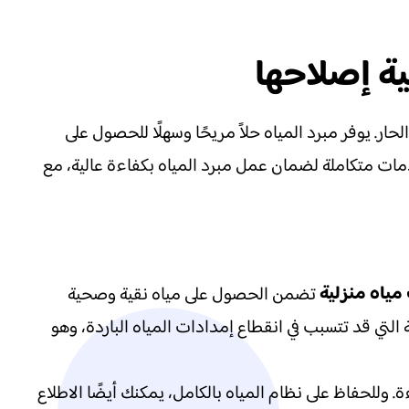
حار. يوفر مبرد المياه حلاً مريحًا وسهلًا للحصول على
و ما يجعله جهازًا أساسيًا لا غنى عنه. مركز الصيانة المعتمد، رقم الشركة 0581311715، يقدم خدمات متكاملة لضمان عمل مبرد المياه بكفاءة عالية، مع
مياه منزلية
تضمن الحصول على مياه نقية وصحية
التي قد تتسبب في انقطاع إمدادات المياه الباردة، وهو
وللحفاظ على نظام المياه بالكامل، يمكنك أيضًا الاطلاع