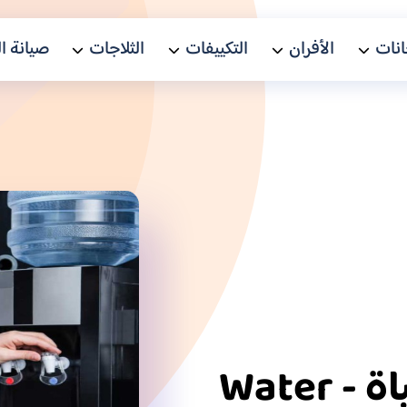
نات
الأفران
التكييفات
الثلاجات
صيانة ا
أعطال تصليح مبرد المياة - Water