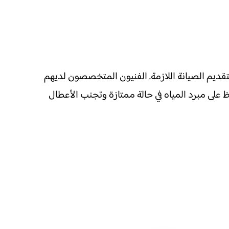
لة حدوث أي عطل في مبرد المياه، يجب الاتصال بفني متخصص من مركز الصيانة المعتمد على الرقم 0581311715 لتقديم الصيانة اللازمة. الفنيون المتخصصون لديهم
 على مبرد المياه في حالة ممتازة وتجنب الأعطال