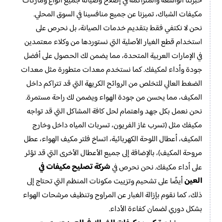
خبرتنا الواسعة والمتراكمة في إصلاح وصيانة جميع أنواع وماركات
مكيفات الشباك، تميزنا عن جميع منافسينا في السوق المحلي.
نحن لا نكتفي فقط بتقديم خدمات الصيانة، بل نحرص على
استخدام قطع الغيار الأصلية التي نستوردها من وكلاء معتمدين
في الإمارات العربية المتحدة، مما يضمن لك الحصول على أفضل
جودة وأداء لمكيفك. كما نستخدم معدات متطورة مثل معدات
الضغط العالي للتخلص من الروائح الكريهة التي قد تتراكم داخل
المكيف، مما يحسن من جودة الهواء ويضمن لك راحة مستمرة.
نحن نعمل بكل جهد واهتمام لحل كافة المشاكل التي قد تواجه
مكيفك مثل (تسرب غاز الفريون، تسربات المياه داخل وخارج
المكيف، أعطال اللوحة الكهربائية، اتساخ فلتر مكيف الهواء، عطل
مروحة المكيف)، بالإضافة إلى جميع الأعطال الأخرى التي قد تؤثر
شركة تصليح مكيفات في
على أداء مكيفك. نحن نحرص في
العين
أيضًا على تشحيم وتزييت مكونات المنظم التي تحتاج إلى
ذلك، كما نقوم بإزالة الغبار عن المراوح وتنظيف مرشحات الهواء
بشكل دوري لضمان كفاءة الأداء.