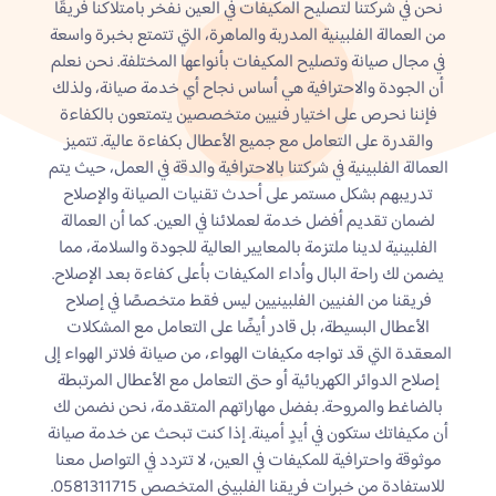
نحن في شركتنا لتصليح المكيفات في العين نفخر بامتلاكنا فريقًا
من العمالة الفلبينية المدربة والماهرة، التي تتمتع بخبرة واسعة
في مجال صيانة وتصليح المكيفات بأنواعها المختلفة. نحن نعلم
أن الجودة والاحترافية هي أساس نجاح أي خدمة صيانة، ولذلك
فإننا نحرص على اختيار فنيين متخصصين يتمتعون بالكفاءة
والقدرة على التعامل مع جميع الأعطال بكفاءة عالية. تتميز
العمالة الفلبينية في شركتنا بالاحترافية والدقة في العمل، حيث يتم
تدريبهم بشكل مستمر على أحدث تقنيات الصيانة والإصلاح
لضمان تقديم أفضل خدمة لعملائنا في العين. كما أن العمالة
الفلبينية لدينا ملتزمة بالمعايير العالية للجودة والسلامة، مما
يضمن لك راحة البال وأداء المكيفات بأعلى كفاءة بعد الإصلاح.
فريقنا من الفنيين الفلبينيين ليس فقط متخصصًا في إصلاح
الأعطال البسيطة، بل قادر أيضًا على التعامل مع المشكلات
المعقدة التي قد تواجه مكيفات الهواء، من صيانة فلاتر الهواء إلى
إصلاح الدوائر الكهربائية أو حتى التعامل مع الأعطال المرتبطة
بالضاغط والمروحة. بفضل مهاراتهم المتقدمة، نحن نضمن لك
أن مكيفاتك ستكون في أيدٍ أمينة. إذا كنت تبحث عن خدمة صيانة
موثوقة واحترافية للمكيفات في العين، لا تتردد في التواصل معنا
للاستفادة من خبرات فريقنا الفلبيني المتخصص 0581311715.