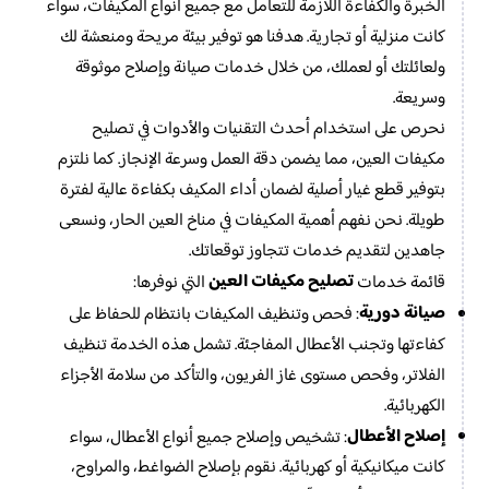
الخبرة والكفاءة اللازمة للتعامل مع جميع أنواع المكيفات، سواء
كانت منزلية أو تجارية. هدفنا هو توفير بيئة مريحة ومنعشة لك
ولعائلتك أو لعملك، من خلال خدمات صيانة وإصلاح موثوقة
وسريعة.
نحرص على استخدام أحدث التقنيات والأدوات في تصليح
مكيفات العين، مما يضمن دقة العمل وسرعة الإنجاز. كما نلتزم
بتوفير قطع غيار أصلية لضمان أداء المكيف بكفاءة عالية لفترة
طويلة. نحن نفهم أهمية المكيفات في مناخ العين الحار، ونسعى
جاهدين لتقديم خدمات تتجاوز توقعاتك.
تصليح مكيفات العين
قائمة خدمات
التي نوفرها:
صيانة دورية
: فحص وتنظيف المكيفات بانتظام للحفاظ على
كفاءتها وتجنب الأعطال المفاجئة. تشمل هذه الخدمة تنظيف
الفلاتر، وفحص مستوى غاز الفريون، والتأكد من سلامة الأجزاء
الكهربائية.
إصلاح الأعطال
: تشخيص وإصلاح جميع أنواع الأعطال، سواء
كانت ميكانيكية أو كهربائية. نقوم بإصلاح الضواغط، والمراوح،