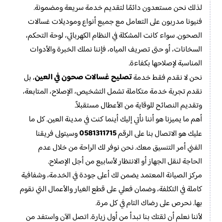
لذلك نحن مستعدون دائمًا لتقديم خدمة سريعة ومضمونة.
فنيونا مدربون على التعامل مع جميع أنواع وموديلات غسالات
الصحون. سواء كانت المشكلة في النظام الكهربائي، لوحة التحكم،
السخانات، أو حتى تصريف المياه، فإننا نملك الخبرة والأدوات
المناسبة لإصلاحها بكفاءة.
تصليح غسالات صحون في العين
نحن لا نقدم فقط خدمة
، بل
نقدم تجربة خدمة متكاملة تشمل التشخيص، الإصلاح، المتابعة،
وتقديم النصائح للوقاية من الأعطال مستقبلاً.
أهم ما يميزنا هو أننا نأتي إليك أينما كنت في مدينة العين. كل ما
0581311715
عليك هو الاتصال بنا على الرقم
وسيتولى فريقنا
الفني أمر التنسيق معك. نحن نوفر لك الراحة من خلال عدم
الحاجة لنقل الجهاز أو الانتظار لأسابيع من أجل الإصلاح.
مركز الصيانة المعتمد يضمن لك أعلى جودة في الخدمة، وشفافية
كاملة في التكلفة، وضمان فعلي على قطع الغيار والأعمال التي نقوم
بها. نحرص على رضاك التام في كل مرة.
لأننا نعلم أن ثقتك بنا تبدأ من أول زيارة. اتصل الآن واستفد من