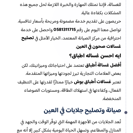
للغسالة، فإننا نمتلك المهارة والخبرة اللازمة لحل جميع هذه
المشكلات بكفاءة عالية.
حريصون على تقديم خدمة مضمونة ومريحة بأسعار تنافسية.
0581311715
تواصل معنا اليوم على رقم
واحصل على خدمة
تصليح
احترافية من مركز الصيانة المعتمد، الخيار الأمثل في
غسالات صحون في العين
.
ايه احسن غساله اطباق؟
أفضل غسالة أطباق
تعتمد على احتياجاتك وميزانيتك، لكن
بعض العلامات التجارية تبرز لجودتها وميزاتها المتقدمة.
غسالات أطباق بوش
تعتبر
خيارًا ممتازًا لقدرتها على التنظيف
الفعال، وكفاءتها في استهلاك الطاقة، ومستويات الضوضاء
المنخفضة.
صيانة وتصليح جلايات في العين
تُعد الجلايات من الأجهزة المهمة التي توفّر الوقت والجهد في
المنازل والمطاعم، وتسهل الحياة اليومية بشكل كبير. إلا أنه مع