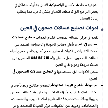
التجفيف، خاصة للأطباق البلاستيكية. قد تواجه أيضًا مشاكل في
بعض البرامج التي لا تنظف الأطباق بشكل كامل، مما يتطلب
إعادة الغسل.
ادوات تصليح غسالات صحون في العين
تصليح غسالات
نقدم في مركز الصيانة المعتمد، نقدم خدمات
صحون في العين
بأعلى معايير الجودة والاحترافية. نعتمد على
أحدث التقنيات والأدوات لضمان إصلاح فعال ودائم لجميع أنواع
0581311715
غسالات الصحون. اتصل بنا على رقم
للحصول على
خدمة سريعة وموثوقة في العين.
تصليح غسالات الصحون في
تشمل الأدوات التي نستخدمها في
العين
:
مجموعة مفاتيح الربط المتنوعة
: تتضمن مفاتيح ربط بأحجام
مختلفة لفك وتركيب الأجزاء الداخلية والخارجية لغسالة الصحون
بسهولة ودقة. نستخدم هذه المفاتيح لفك الأنابيب، والمضخات،
والصمامات، وغيرها من المكونات. مركز الصيانة المعتمد يوفر