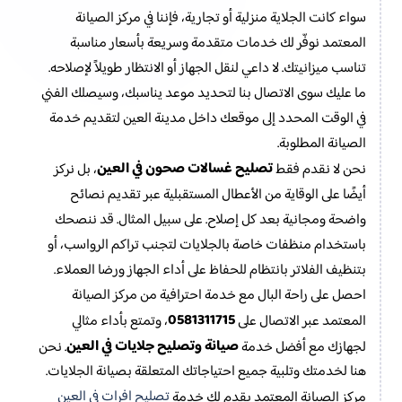
سواء كانت الجلاية منزلية أو تجارية، فإننا في مركز الصيانة
المعتمد نوفّر لك خدمات متقدمة وسريعة بأسعار مناسبة
تناسب ميزانيتك. لا داعي لنقل الجهاز أو الانتظار طويلاً لإصلاحه.
ما عليك سوى الاتصال بنا لتحديد موعد يناسبك، وسيصلك الفني
في الوقت المحدد إلى موقعك داخل مدينة العين لتقديم خدمة
الصيانة المطلوبة.
تصليح غسالات صحون في العين
نحن لا نقدم فقط
، بل نركز
أيضًا على الوقاية من الأعطال المستقبلية عبر تقديم نصائح
واضحة ومجانية بعد كل إصلاح. على سبيل المثال. قد ننصحك
باستخدام منظفات خاصة بالجلايات لتجنب تراكم الرواسب، أو
بتنظيف الفلاتر بانتظام للحفاظ على أداء الجهاز ورضا العملاء.
احصل على راحة البال مع خدمة احترافية من مركز الصيانة
0581311715
المعتمد عبر الاتصال على
، وتمتع بأداء مثالي
صيانة وتصليح جلايات في العين
لجهازك مع أفضل خدمة
. نحن
هنا لخدمتك وتلبية جميع احتياجاتك المتعلقة بصيانة الجلايات.
تصليح افرات في العين
مركز الصيانة المعتمد يقدم لك خدمة